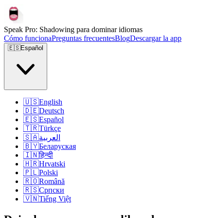
Speak Pro: Shadowing para dominar idiomas
Cómo funciona
Preguntas frecuentes
Blog
Descargar la app
🇪🇸
Español
🇺🇸
English
🇩🇪
Deutsch
🇪🇸
Español
🇹🇷
Türkçe
🇸🇦
العربية
🇧🇾
Беларуская
🇮🇳
हिन्दी
🇭🇷
Hrvatski
🇵🇱
Polski
🇷🇴
Română
🇷🇸
Српски
🇻🇳
Tiếng Việt