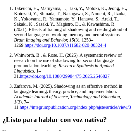
Takeuchi, H., Maruyama, T., Taki, Y., Motoki, K., Jeong, H.,
Kotozaki, Y., Shinada, T., Nakagawa, S., Nouchi, R., Iizuka,
K., Yokoyama, R., Yamamoto, Y., Hanawa, S., Araki, T.,
Sakaki, K., Sasaki, Y., Magistro, D., & Kawashima, R.
(2021). Effects of training of shadowing and reading aloud of
second language on working memory and neural systems.
Brain Imaging and Behavior, 15
(3), 1253–
1269.
https://doi.org/10.1007/s11682-020-00324-4
Whitworth, B., & Rose, H. (2025). A systematic review of
research on the use of shadowing for second language
pronunciation teaching.
Research Synthesis in Applied
Linguistics
, 1–
31.
https://doi.org/10.1080/29984475.2025.2546827
Zafarova, M. (2025). Shadowing as an effective method in
language learning: theory, practice, and implementation.
Academic Journal of Science, Technology and Education,
1
(3), 7–
11.
https://integrumpublication.org/index.php/ajste/article/view/
¿Listo para hablar con voz nativa?