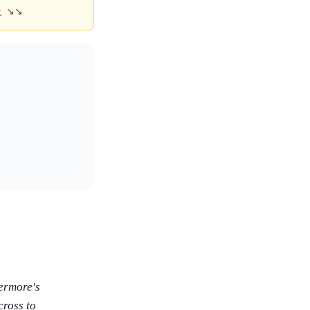
u
.
↘↘
vermore's
cross to