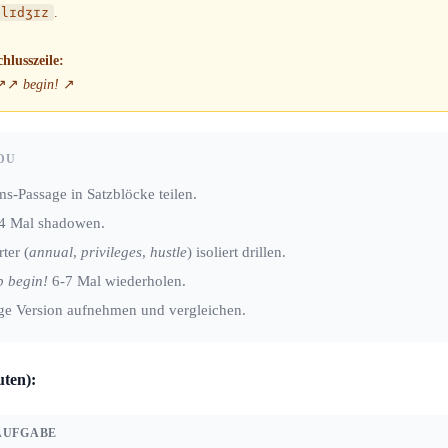
ɪlɪdʒɪz
.
hlusszeile:
↗↗
begin!
↗
DU
s-Passage in Satzblöcke teilen.
-4 Mal shadowen.
ter (
annual
,
privileges
,
hustle
) isoliert drillen.
p begin!
6-7 Mal wiederholen.
ige Version aufnehmen und vergleichen.
uten):
AUFGABE