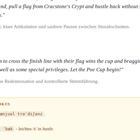
nd, pull a flag from Cracstone's Crypt and hustle back without 
k."
r, klare Artikulation und saubere Pausen zwischen Sinnabschnitten.
m to cross the finish line with their flag wins the cup and braggi
 well as some special privileges. Let the Poe Cup begin!"
iche Redeintonation und kontrollierte Stimmführung.
OKUS
ænjuəl trəˈdɪʃənz
.
l ˈbæk
- leichtes /t/ in
hustle
.