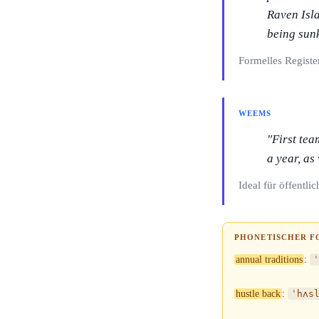
Raven Isla
being sun
Formelles Registe
WEEMS
"First tea
a year, as
Ideal für öffentl
PHONETISCHER F
annual traditions
:
ˈ
hustle back
:
ˈhʌs