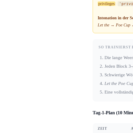
privileges
:
ˈprɪv
Intonation in der Sc
Let the
→
Poe Cup
SO TRAINIERST 
Die lange Weem
Jeden Block 3
Schwierige Wör
Let the Poe Cu
Eine vollständ
Tag-1-Plan (10 Min
ZEIT