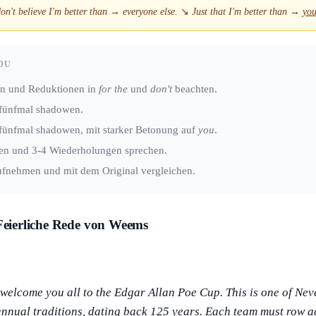
don't believe I'm better than
→
everyone else.
↘
Just that I'm better than
→
yo
DU
en und Reduktionen in
for the
und
don't
beachten.
s fünfmal shadowen.
s fünfmal shadowen, mit starker Betonung auf
you
.
en und 3-4 Wiederholungen sprechen.
ufnehmen und mit dem Original vergleichen.
 Feierliche Rede von Weems
 welcome you all to the Edgar Allan Poe Cup. This is one of Ne
nnual traditions, dating back 125 years. Each team must row a