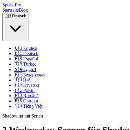
Speak Pro
Startseite
Blog
🇩🇪
Deutsch
🇺🇸
English
🇩🇪
Deutsch
🇪🇸
Español
🇹🇷
Türkçe
🇸🇦
العربية
🇧🇾
Беларуская
🇮🇳
हिन्दी
🇭🇷
Hrvatski
🇵🇱
Polski
🇷🇴
Română
🇷🇸
Српски
🇻🇳
Tiếng Việt
Shadowing mit Serien