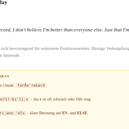
day
ecord, I don't believe I'm better than everyone else. Just that I'
t sich hervorragend für reduzierte Funktionswörter, flüssige Verknüpfun
m Satzende.
OKUS
in Chunk:
fərðəˈrekərd
.
ʊn(t)·bɪˈliːv
- das
t
ist oft schwach oder fällt weg.
riˌwʌn ˈels
- klare Betonung auf
EV-
und
ELSE
.