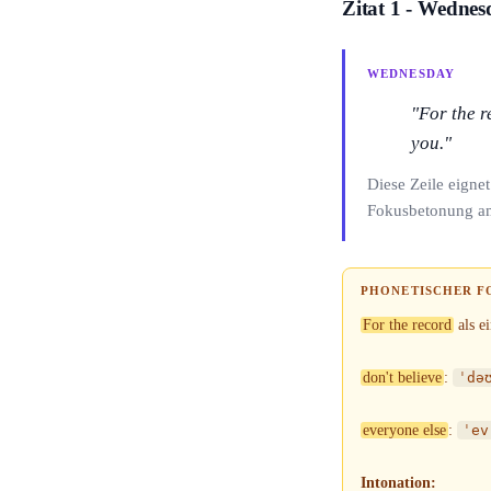
Zitat 1 - Wednes
WEDNESDAY
"For the r
you."
Diese Zeile eigne
Fokusbetonung a
PHONETISCHER F
For the record
als e
don't believe
:
ˈdə
everyone else
:
ˈev
Intonation: