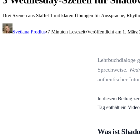
3 Wednesday-Szenen für Shadow
Drei Szenen aus Staffel 1 mit klaren Übungen für Aussprache, Rhyth
Svetlana Prodius
•
7 Minuten Lesezeit
•
Veröffentlicht am 1. März
Lehrbuchdialoge g
Sprechweise.
Wed
authentischer Inton
In diesem Beitrag ze
Tag enthält ein Vide
Was ist Shad