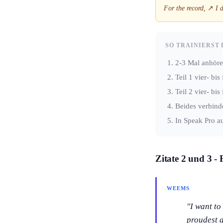
For the record,
↗
I 
SO TRAINIERST 
2-3 Mal anhör
Teil 1 vier- bi
Teil 2 vier- bi
Beides verbind
In Speak Pro a
Zitate 2 und 3 -
WEEMS
"I want to
proudest a