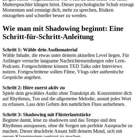
Muttersprachler klingen hörst. Dieser psychologische Schub erzeugt
Momentum und ermutigt dich, mehr zu sprechen, Risiken
einzugehen und schneller besser zu werden.
Wie man mit Shadowing beginnt: Eine
Schritt-für-Schritt-Anleitung
Schritt 1: Wähle dein Audiomaterial
Wähle Inhalte, die etwas unter deinem aktuellen Level liegen. Für
Anfänger versuche langsame Nachrichtensendungen oder Lern-
Podcasts. Fortgeschrittene können TED Talks oder Interviews
nutzen. Fortgeschrittene sollten Filme, Vlogs oder authentische
Gespräche angehen.
Schritt 2: Höre zuerst aktiv zu
Spiele dein gewähltes Audio ohne Transkript ab. Konzentriere dich
auf Rhythmus, Ton und die allgemeine Melodie, anstatt jedes Wort
zu erfassen. Lass dein Gehirn den natürlichen Fluss aufnehmen.
Schritt 3: Shadowing mit Flüsterlautstärke
Beginne damit, leise zu shadowen und das Tempo und den
Rhythmus anzupassen, ohne dir Sorgen um perfekte Aussprache zu
machen. Dieser druckfreie Ansatz hilft deinem Mund, sich mit
neuen Klangmustern vertraut zu machen.