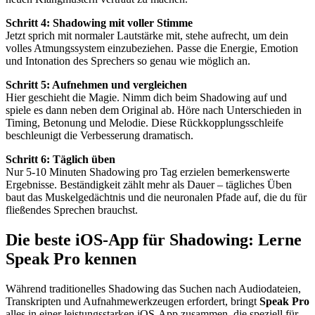
Schritt 4: Shadowing mit voller Stimme
Jetzt sprich mit normaler Lautstärke mit, stehe aufrecht, um dein
volles Atmungssystem einzubeziehen. Passe die Energie, Emotion
und Intonation des Sprechers so genau wie möglich an.
Schritt 5: Aufnehmen und vergleichen
Hier geschieht die Magie. Nimm dich beim Shadowing auf und
spiele es dann neben dem Original ab. Höre nach Unterschieden in
Timing, Betonung und Melodie. Diese Rückkopplungsschleife
beschleunigt die Verbesserung dramatisch.
Schritt 6: Täglich üben
Nur 5-10 Minuten Shadowing pro Tag erzielen bemerkenswerte
Ergebnisse. Beständigkeit zählt mehr als Dauer – tägliches Üben
baut das Muskelgedächtnis und die neuronalen Pfade auf, die du für
fließendes Sprechen brauchst.
Die beste iOS-App für Shadowing: Lerne
Speak Pro kennen
Während traditionelles Shadowing das Suchen nach Audiodateien,
Transkripten und Aufnahmewerkzeugen erfordert, bringt
Speak Pro
alles in einer leistungsstarken iOS-App zusammen, die speziell für