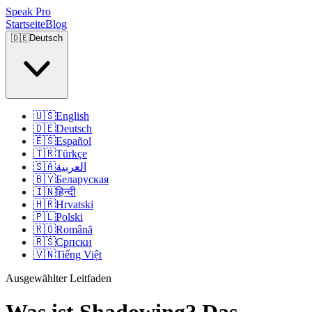
Speak Pro
Startseite
Blog
🇩🇪
Deutsch
🇺🇸
English
🇩🇪
Deutsch
🇪🇸
Español
🇹🇷
Türkçe
🇸🇦
العربية
🇧🇾
Беларуская
🇮🇳
हिन्दी
🇭🇷
Hrvatski
🇵🇱
Polski
🇷🇴
Română
🇷🇸
Српски
🇻🇳
Tiếng Việt
Ausgewählter Leitfaden