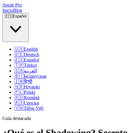
Speak Pro
Inicio
Blog
🇪🇸
Español
🇺🇸
English
🇩🇪
Deutsch
🇪🇸
Español
🇹🇷
Türkçe
🇸🇦
العربية
🇧🇾
Беларуская
🇮🇳
हिन्दी
🇭🇷
Hrvatski
🇵🇱
Polski
🇷🇴
Română
🇷🇸
Српски
🇻🇳
Tiếng Việt
Guía destacada
¿Qué es el Shadowing? Secreto