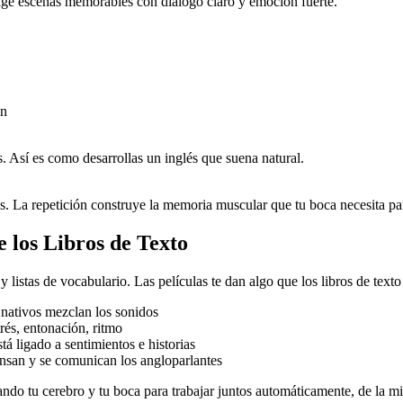
ige escenas memorables con diálogo claro y emoción fuerte.
ón
s. Así es como desarrollas un inglés que suena natural.
. La repetición construye la memoria muscular que tu boca necesita par
 los Libros de Texto
y listas de vocabulario. Las películas te dan algo que los libros de tex
nativos mezclan los sonidos
rés, entonación, ritmo
á ligado a sentimientos e historias
nsan y se comunican los angloparlantes
ndo tu cerebro y tu boca para trabajar juntos automáticamente, de la 