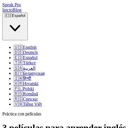
Speak Pro
Inicio
Blog
🇪🇸
Español
🇺🇸
English
🇩🇪
Deutsch
🇪🇸
Español
🇹🇷
Türkçe
🇸🇦
العربية
🇧🇾
Беларуская
🇮🇳
हिन्दी
🇭🇷
Hrvatski
🇵🇱
Polski
🇷🇴
Română
🇷🇸
Српски
🇻🇳
Tiếng Việt
Práctica con películas
3 películas para aprender inglé