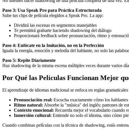
No intentes hacer shadowing de una película completa de una vez. El
Paso 3: Usa Speak Pro para Práctica Estructurada
Sube tus clips de película elegidos a Speak Pro. La app:
Dividirá las escenas en segmentos manejables
Te permitirá grabarte haciendo shadowing del diálogo
Proporcionará feedback sobre pronunciación, ritmo y entonaci
Paso 4: Enfócate en la Imitación, no en la Perfección
Iguala la energía, emoción y melodía del hablante, no solo las palabra
Paso 5: Repite Diariamente
Haz shadowing de la misma escena múltiples veces durante varios días
Por Qué las Películas Funcionan Mejor que
El aprendizaje de idiomas tradicional se enfoca en reglas gramaticales 
Pronunciación real:
Escucha exactamente cómo los hablantes 
Ritmo natural:
Absorbe la "música" del inglés: patrones de est
Contexto emocional:
Recuerda mejor el vocabulario cuando est
Inmersión cultural:
Entiende no solo el idioma, sino cómo pie
Cuando combinas películas con la técnica de shadowing, estás entrena